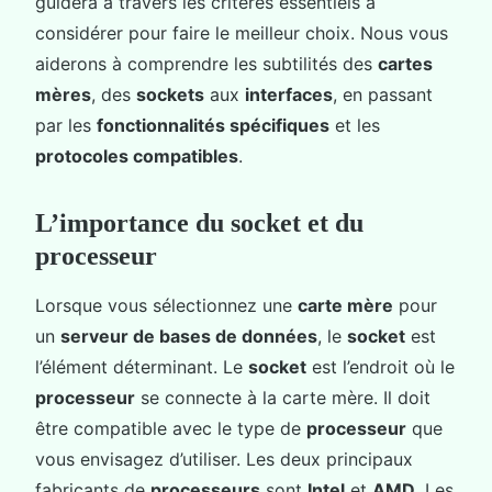
guidera à travers les critères essentiels à
considérer pour faire le meilleur choix. Nous vous
aiderons à comprendre les subtilités des
cartes
mères
, des
sockets
aux
interfaces
, en passant
par les
fonctionnalités spécifiques
et les
protocoles compatibles
.
L’importance du socket et du
processeur
Lorsque vous sélectionnez une
carte mère
pour
un
serveur de bases de données
, le
socket
est
l’élément déterminant. Le
socket
est l’endroit où le
processeur
se connecte à la carte mère. Il doit
être compatible avec le type de
processeur
que
vous envisagez d’utiliser. Les deux principaux
fabricants de
processeurs
sont
Intel
et
AMD
. Les