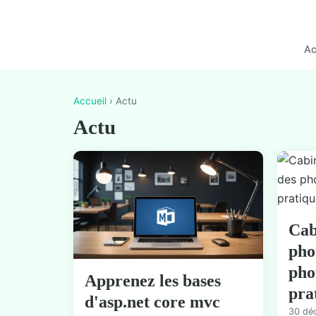
Ac
Accueil
› Actu
Actu
Cab
pho
pho
Apprenez les bases
pra
d'asp.net core mvc
30 dé