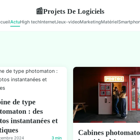
Projets De Logiciels
📰
cueil
Actu
High tech
Internet
Jeux-video
Marketing
Matériel
Smartpho
ine de type
tomaton : des
tos instantanées et
tiques
Cabines photomato
cembre 2024
3 min