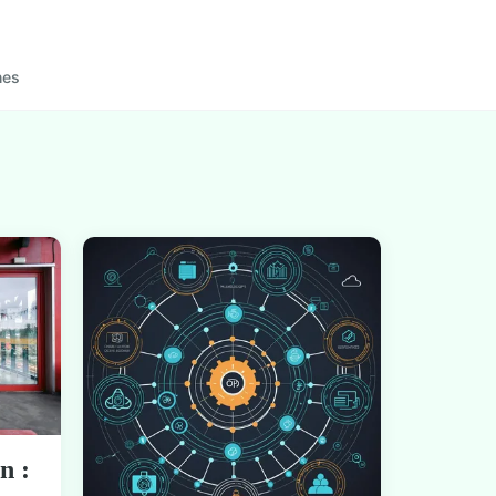
nes
n :