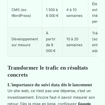
Élevé (
CMS (ex:
1 500 à
4 à 10
extensi
WordPress)
6 000 €
semaines
thèmes
personn
À
Très él
Développement
partir
10 à 20
(soluti
sur mesure
de 8
semaines
entièr
000 €
adapté
Transformer le trafic en résultats
concrets
L'importance du suivi data dès le lancement
Un site web, ce n’est pas une dépense, c’est un
investissement. Encore faut-il savoir mesurer son
retour. Dès la mise en ligne, configurez
Google