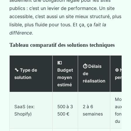
seulement une obligation légale pour les sites
publics : c’est un levier de performance. Un site
accessible, c’est aussi un site mieux structuré, plus
lisible, plus fluide pour tous. Et ça, ça
fait la
différence
.
Tableau comparatif des solutions techniques
💶
⏱️ Délais
🔧 Type de
Budget
⚙️ Nive
de
solution
moyen
personn
réalisation
estimé
Moyen (
SaaS (ex:
500 à 3
2 à 6
aux
Shopify)
500 €
semaines
fonctio
du logic